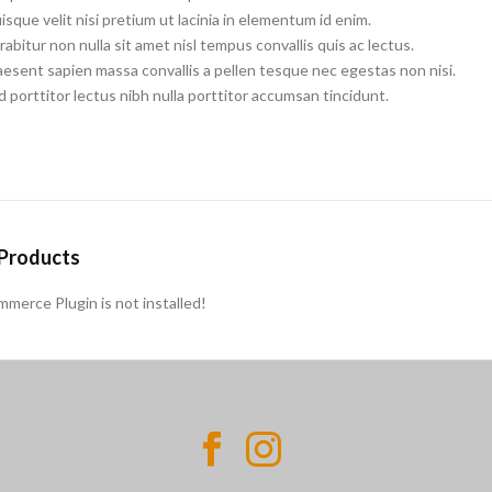
sque velit nisi pretium ut lacinia in elementum id enim.
abitur non nulla sit amet nisl tempus convallis quis ac lectus.
aesent sapien massa convallis a pellen tesque nec egestas non nisi.
d porttitor lectus nibh nulla porttitor accumsan tincidunt.
Products
erce Plugin is not installed!