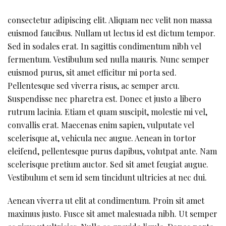
consectetur adipiscing elit. Aliquam nec velit non massa
euismod faucibus. Nullam ut lectus id est dictum tempor.
Sed in sodales erat. In sagittis condimentum nibh vel
fermentum. Vestibulum sed nulla mauris. Nunc semper
euismod purus, sit amet efficitur mi porta sed.
Pellentesque sed viverra risus, ac semper arcu.
Suspendisse nec pharetra est. Donec et justo a libero
rutrum lacinia. Etiam et quam suscipit, molestie mi vel,
convallis erat. Maecenas enim sapien, vulputate vel
scelerisque at, vehicula nec augue. Aenean in tortor
eleifend, pellentesque purus dapibus, volutpat ante. Nam
scelerisque pretium auctor. Sed sit amet feugiat augue.
Vestibulum et sem id sem tincidunt ultricies at nec dui.
Aenean viverra ut elit at condimentum. Proin sit amet
maximus justo. Fusce sit amet malesuada nibh. Ut semper