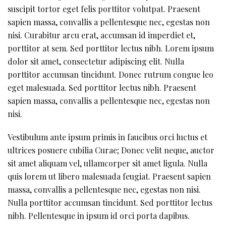
suscipit tortor eget felis porttitor volutpat. Praesent
sapien massa, convallis a pellentesque nec, egestas non
nisi. Curabitur arcu erat, accumsan id imperdiet et,
porttitor at sem. Sed porttitor lectus nibh. Lorem ipsum
dolor sit amet, consectetur adipiscing elit. Nulla
porttitor accumsan tincidunt. Donec rutrum congue leo
eget malesuada. Sed porttitor lectus nibh. Praesent
sapien massa, convallis a pellentesque nec, egestas non
nisi.
Vestibulum ante ipsum primis in faucibus orci luctus et
ultrices posuere cubilia Curae; Donec velit neque, auctor
sit amet aliquam vel, ullamcorper sit amet ligula. Nulla
quis lorem ut libero malesuada feugiat. Praesent sapien
massa, convallis a pellentesque nec, egestas non nisi.
Nulla porttitor accumsan tincidunt. Sed porttitor lectus
nibh. Pellentesque in ipsum id orci porta dapibus.